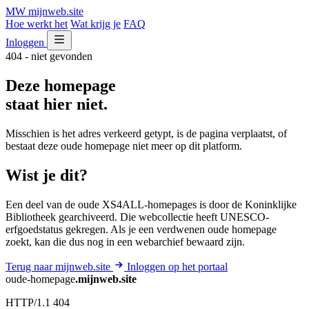
MW
mijnweb
.site
Hoe werkt het
Wat krijg je
FAQ
Inloggen
404 - niet gevonden
Deze homepage
staat hier niet.
Misschien is het adres verkeerd getypt, is de pagina verplaatst, of
bestaat deze oude homepage niet meer op dit platform.
Wist je dit?
Een deel van de oude XS4ALL-homepages is door de Koninklijke
Bibliotheek gearchiveerd. Die webcollectie heeft UNESCO-
erfgoedstatus gekregen. Als je een verdwenen oude homepage
zoekt, kan die dus nog in een webarchief bewaard zijn.
Terug naar mijnweb.site
Inloggen op het portaal
oude-homepage
.mijnweb.site
HTTP/1.1 404