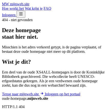
MW
mijnweb
.site
Hoe werkt het
Wat krijg je
FAQ
Inloggen
404 - niet gevonden
Deze homepage
staat hier niet.
Misschien is het adres verkeerd getypt, is de pagina verplaatst, of
bestaat deze oude homepage niet meer op dit platform.
Wist je dit?
Een deel van de oude XS4ALL-homepages is door de Koninklijke
Bibliotheek gearchiveerd. Die webcollectie heeft UNESCO-
erfgoedstatus gekregen. Als je een verdwenen oude homepage
zoekt, kan die dus nog in een webarchief bewaard zijn.
Terug naar mijnweb.site
Inloggen op het portaal
oude-homepage
.mijnweb.site
HTTP/1.1 404